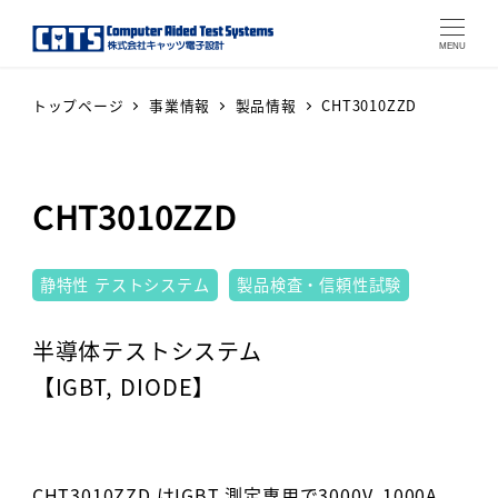
MENU
トップページ
事業情報
製品情報
CHT3010ZZD
CHT3010ZZD
テストシステム
静特性 テストシステム
製品検査・信頼性試験
Warning
: Attempt to read prop
半導体テストシステム
【IGBT, DIODE】
CHT3010ZZD はIGBT 測定専用で3000V, 1000A