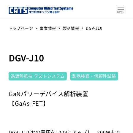
MENU
トップページ
事業情報
製品情報
DGV-J10
DGV-J10
テストシステム
過渡熱抵抗 テストシステム
製品検査・信頼性試験
Warning
: Attempt to read p
GaNパワーデバイス解析装置
【GaAs-FET】
DGV-J10はVD電圧を100Vにアップし、200Wまで